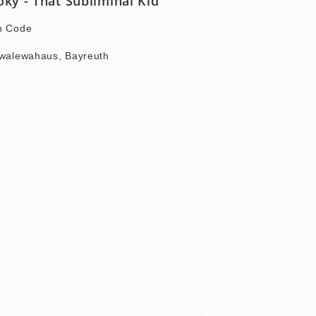
ky - That Subliminal Kid
en Code
Iwalewahaus, Bayreuth